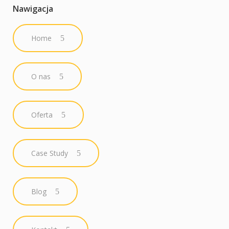
Nawigacja
Home
O nas
Oferta
Case Study
Blog