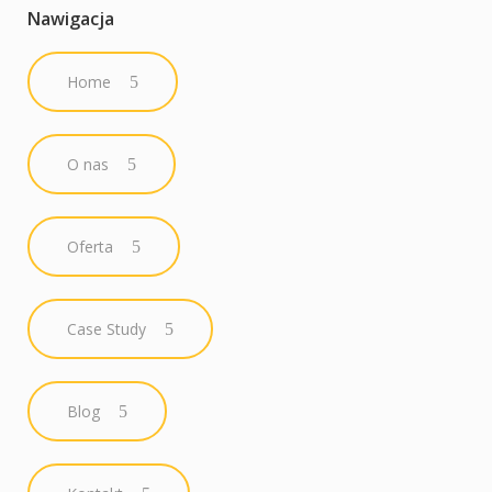
Nawigacja
Home
O nas
Oferta
Case Study
Blog