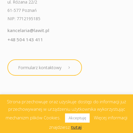
ul. Różana 22/2
61-577 Poznań
NIP: 7712195185
kancelaria@lawit.pl
+48 504 143 411
Formularz kontaktowy
Strona przechowuje oraz uzyskuje dostęp do informacji już
przechowywanej w urządzeniu użytkownika wykorzystując
LawIT Kancelaria Radcy Prawnego Marta Kownacka ⓒ 2012-
mechanizm plików Cookies.
Więcej informacji
Akceptuję
2022
znajdziesz
tutaj
.