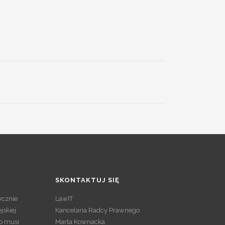
SKONTAKTUJ SIĘ
tycznie
LawIT
jskiej
Kancelaria Radcy Prawnego
o musi
Marta Kownacka