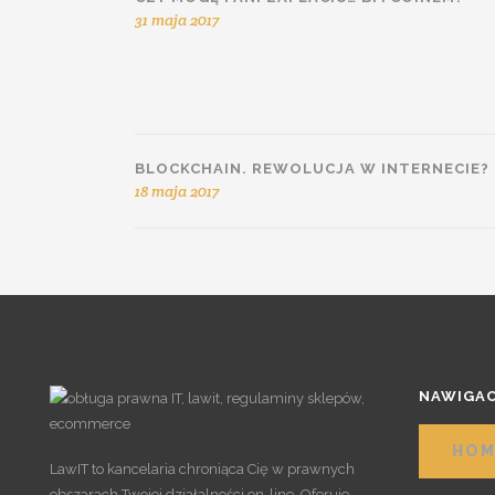
31 maja 2017
BLOCKCHAIN. REWOLUCJA W INTERNECIE?
18 maja 2017
NAWIGAC
HOM
LawIT to kancelaria chroniąca Cię w prawnych
obszarach Twojej działalności on-line. Oferuje