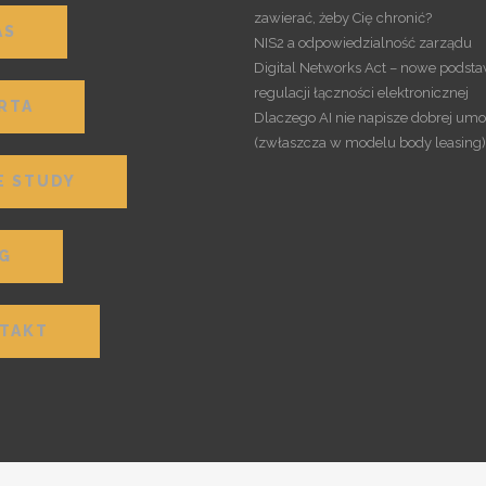
zawierać, żeby Cię chronić?
AS
NIS2 a odpowiedzialność zarządu
Digital Networks Act – nowe podst
regulacji łączności elektronicznej
RTA
Dlaczego AI nie napisze dobrej umo
(zwłaszcza w modelu body leasing)
E STUDY
G
TAKT