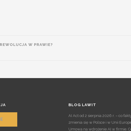
 REWOLUCJA W PRAWIE?
JA
BLOG LAWIT
AI Act od 2 sierpnia 2026 r. – co fak
E
zmienia się w Polsce i w Unii Europe
Umowa na wdrożenie AI w firmie. C