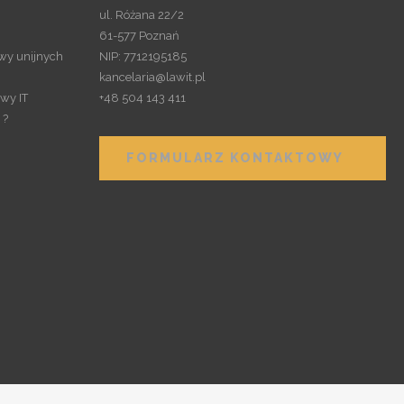
ul. Różana 22/2
61-577 Poznań
awy unijnych
NIP: 7712195185
kancelaria@lawit.pl
wy IT
+48 504 143 411
 ?
FORMULARZ KONTAKTOWY