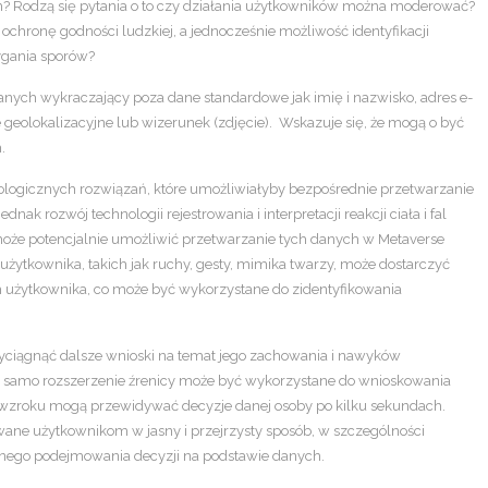
nym? Rodzą się pytania o to czy działania użytkowników można moderować?
chronę godności ludzkiej, a jednocześnie możliwość identyfikacji
ygania sporów?
danych wykraczający poza dane standardowe jak imię i nazwisko, adres e-
 geolokalizacyjne lub wizerunek (zdjęcie). Wskazuje się, że mogą o być
.
logicznych rozwiązań, które umożliwiałyby bezpośrednie przetwarzanie
nak rozwój technologii rejestrowania i interpretacji reakcji ciała i fal
może potencjalnie umożliwić przetwarzanie tych danych w Metaverse
a użytkownika, takich jak ruchy, gesty, mimika twarzy, może dostarczyć
h użytkownika, co może być wykorzystane do zidentyfikowania
yciągnąć dalsze wnioski na temat jego zachowania i nawyków
e samo rozszerzenie źrenicy może być wykorzystane do wnioskowania
a wzroku mogą przewidywać decyzje danej osoby po kilku sekundach.
ane użytkownikom w jasny i przejrzysty sposób, w szczególności
nego podejmowania decyzji na podstawie danych.