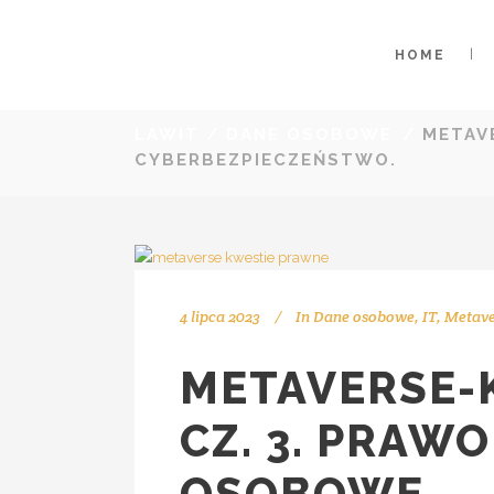
HOME
LAWIT
/
DANE OSOBOWE
/
METAV
CYBERBEZPIECZEŃSTWO.
4 lipca 2023
In
Dane osobowe
,
IT
,
Metave
METAVERSE-
CZ. 3. PRAW
OSOBOWE,