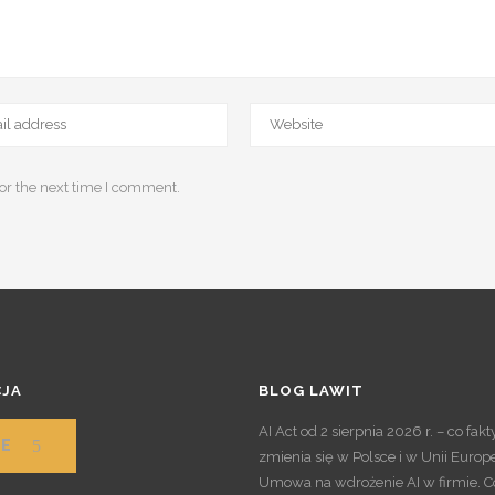
or the next time I comment.
JA
BLOG LAWIT
AI Act od 2 sierpnia 2026 r. – co fak
E
zmienia się w Polsce i w Unii Europe
Umowa na wdrożenie AI w firmie. C