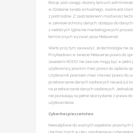
Biorąc pod uwagę złożony łańcuch administra
w działanie świata wirtualnego, ważne jest rów
z podmiotów. Z zastrzeżeniem możliwości tech
w zakresie ochrony danych, dostępu do danych,
z niektórych (głównie marketingowych) procesó
technicznych wyzwań poza Metaverse).
Warto przy tym zauważyć, że technologia nie
Przykładowo w świecie Metaverse prawo do spr
zasadami RODO nie zawsze mogą być w pełni 
użytkownicy powinni mieć prawo do żądania sp
Użytkownik powinien mieć również prawo do u
przetwarzanie danych osobowych nie jest już ko
na przetwarzanie danych osobowych. Jednakże w 
nie pozwalają na pełne skorzystanie z prawa 
użytkowników.
Cyberbezpieczeństwo
Niewątpliwie do ważnych aspektów prawnych ś
i technicznych w celu zapobiegania cyberata