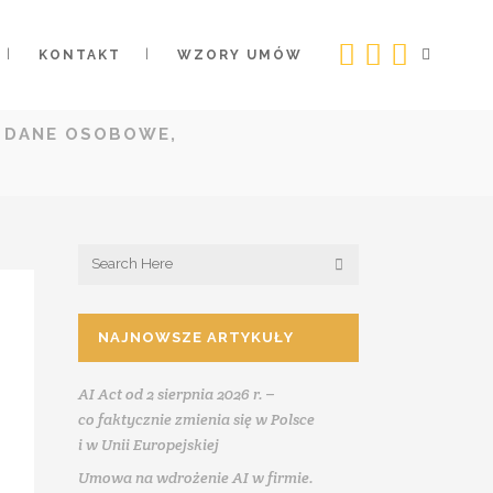
KONTAKT
WZORY UMÓW
, DANE OSOBOWE,
NAJNOWSZE ARTYKUŁY
AI Act od 2 sierpnia 2026 r. –
co faktycznie zmienia się w Polsce
i w Unii Europejskiej
Umowa na wdrożenie AI w firmie.