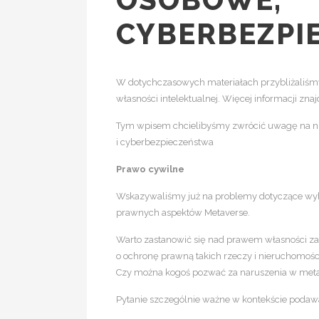
CYBERBEZPI
W dotychczasowych materiałach przybliżaliśm
własności intelektualnej. Więcej informacji zna
Tym wpisem chcielibyśmy zwrócić uwagę na ni
i cyberbezpieczeństwa
Prawo cywilne
Wskazywaliśmy już na problemy dotyczące wybo
prawnych aspektów Metaverse.
Warto zastanowić się nad prawem własności za
o ochronę prawną takich rzeczy i nieruchomoś
Czy można kogoś pozwać za naruszenia w metave
Pytanie szczególnie ważne w kontekście podaw