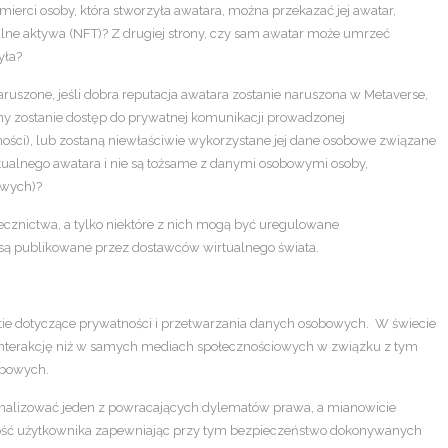
ierci osoby, która stworzyła awatara, można przekazać jej awatar,
alne aktywa (NFT)? Z drugiej strony, czy sam awatar może umrzeć
yła?
aruszone, jeśli dobra reputacja awatara zostanie naruszona w Metaverse,
kany zostanie dostęp do prywatnej komunikacji prowadzonej
ści), lub zostaną niewłaściwie wykorzystane jej dane osobowe związane
tualnego awatara i nie są tożsame z danymi osobowymi osoby,
owych)?
cznictwa, a tylko niektóre z nich mogą być uregulowane
 są publikowane przez dostawców wirtualnego świata.
ie dotyczące prywatności i przetwarzania danych osobowych. W świecie
nterakcję niż w samych mediach społecznościowych w związku z tym
obowych.
analizować jeden z powracających dylematów prawa, a mianowicie
ość użytkownika zapewniając przy tym bezpieczeństwo dokonywanych