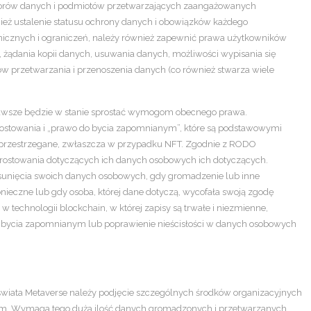
torów danych i podmiotów przetwarzających zaangażowanych
nież ustalenie statusu ochrony danych i obowiązków każdego
nicznych i ograniczeń, należy również zapewnić prawa użytkowników
 żądania kopii danych, usuwania danych, możliwości wypisania się
w przetwarzania i przenoszenia danych (co również stwarza wiele
 zawsze będzie w stanie sprostać wymogom obecnego prawa.
ostowania i „prawo do bycia zapomnianym”, które są podstawowymi
przestrzegane, zwłaszcza w przypadku NFT. Zgodnie z RODO
rostowania dotyczących ich danych osobowych ich dotyczących.
sunięcia swoich danych osobowych, gdy gromadzenie lub inne
nieczne lub gdy osoba, której dane dotyczą, wycofała swoją zgodę
technologii blockchain, w której zapisy są trwałe i niezmienne,
do bycia zapomnianym lub poprawienie nieścisłości w danych osobowych
wiata Metaverse należy podjęcie szczególnych środków organizacyjnych
kom. Wymaga tego duża ilość danych gromadzonych i przetwarzanych