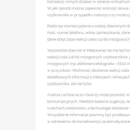
transakcji i innych działań w świecie wirtual
W jaki sposób można zapewnić wolność słowa i o
użytkownika w przypadku nadużyć czy rozstrz
Rodzi się również pytanie o rodzaj zbieranych 
mail, numer telefonu, adres zamieszkania, dane
dane dotyczące reakcji ciała czy fal mózgowych
Wprawdzie obecnie w Metawerse nie ma techno
reakcji ciała lub fal mózgowych użytkowników, jed
mózgowych (np. elektroencefalografia – EEG) 
w przyszłości. Możliwość śledzenia reakcji ciał
dodatkowych informacji o intencjach i emocjac
użytkownika, ale nie tylko.
Analiza ruchów oczu i twarzy może pozwolić w
konsumpcyjnych. Niektóre badania sugerują, ż
o cechach osobowości, a technologie śledzeni
Wszystkie te informacje powinny być przekazyw
w odniesieniu do konsekwencji zautomatyzowa