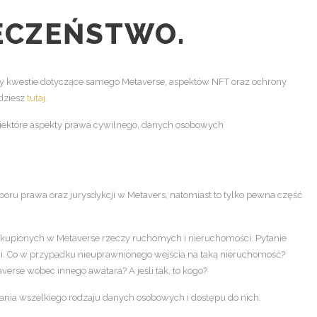
ECZEŃSTWO.
y kwestie dotyczące samego Metaverse, aspektów NFT oraz ochrony
jdziesz
tutaj.
ektóre aspekty prawa cywilnego, danych osobowych
ru prawa oraz jurysdykcji w Metavers, natomiast to tylko pewna część
kupionych w Metaverse rzeczy ruchomych i nieruchomości. Pytanie
ci. Co w przypadku nieuprawnionego wejścia na taką nieruchomość?
rse wobec innego awatara? A jeśli tak, to kogo?
ania wszelkiego rodzaju danych osobowych i dostępu do nich.