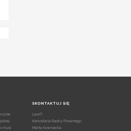
SKONTAKTUJ SIĘ
tycznie
LawIT
jskiej
Kancelaria Radcy Prawnego
o musi
Marta Kownacka