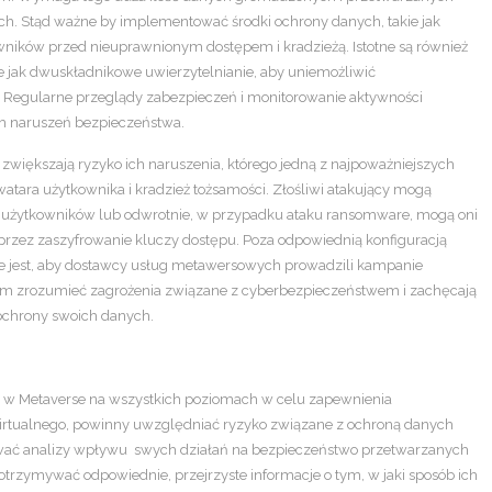
ch. Stąd ważne by implementować środki ochrony danych, takie jak
wników przed nieuprawnionym dostępem i kradzieżą. Istotne są również
 jak dwuskładnikowe uwierzytelnianie, aby uniemożliwić
 Regularne przeglądy zabezpieczeń i monitorowanie aktywności
h naruszeń bezpieczeństwa.
większają ryzyko ich naruszenia, którego jedną z najpoważniejszych
atara użytkownika i kradzież tożsamości. Złośliwi atakujący mogą
 użytkowników lub odwrotnie, w przypadku ataku ransomware, mogą oni
rzez zaszyfrowanie kluczy dostępu. Poza odpowiednią konfiguracją
e jest, aby dostawcy usług metawersowych prowadzili kampanie
 im zrozumieć zagrożenia związane z cyberbezpieczeństwem i zachęcają
ochrony swoich danych.
w Metaverse na wszystkich poziomach w celu zapewnienia
irtualnego, powinny uwzględniać ryzyko związane z ochroną danych
wać analizy wpływu swych działań na bezpieczeństwo przetwarzanych
otrzymywać odpowiednie, przejrzyste informacje o tym, w jaki sposób ich